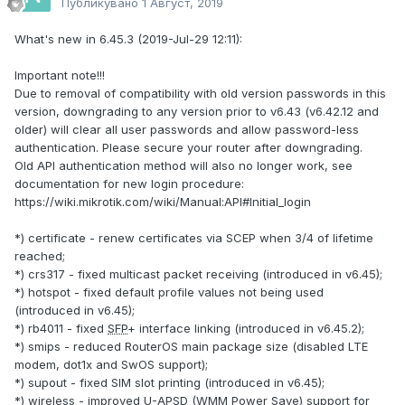
Публикувано
1 Август, 2019
What's new in 6.45.3 (2019-Jul-29 12:11):
Important note!!!
Due to removal of compatibility with old version passwords in this
version, downgrading to any version prior to v6.43 (v6.42.12 and
older) will clear all user passwords and allow password-less
authentication. Please secure your router after downgrading.
Old API authentication method will also no longer work, see
documentation for new login procedure:
https://wiki.mikrotik.com/wiki/Manual:API#Initial_login
*) certificate - renew certificates via SCEP when 3/4 of lifetime
reached;
*) crs317 - fixed multicast packet receiving (introduced in v6.45);
*) hotspot - fixed default profile values not being used
(introduced in v6.45);
*) rb4011 - fixed
SFP
+ interface linking (introduced in v6.45.2);
*) smips - reduced RouterOS main package size (disabled LTE
modem, dot1x and SwOS support);
*) supout - fixed SIM slot printing (introduced in v6.45);
*) wireless - improved U-APSD (WMM Power Save) support for