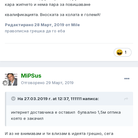
кара жипчето и нема пара за повишаване
квалификацията. Вноската за колата е големА!
Редактирано
28 Март, 2019
от Mile
правописна грешка да го еба
1
MiPSus
Отговорено
29 Март, 2019
На 27.03.2019 г. at 12:37, 111111 написа:
интернет доставчика е оставил булвално 1,5м оптика
която е закачил
И аз не внимавам и ти влизам в идеята грешно, сега