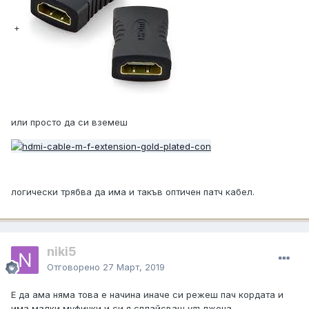
+
или просто да си вземеш
логически трябва да има и такъв оптичен патч кабел.
niki5
Отговорено
27 Март, 2019
Е да ама няма това е начина иначе си режеш пач кордата и
има малки муфички и си я сплайсваш удължена.