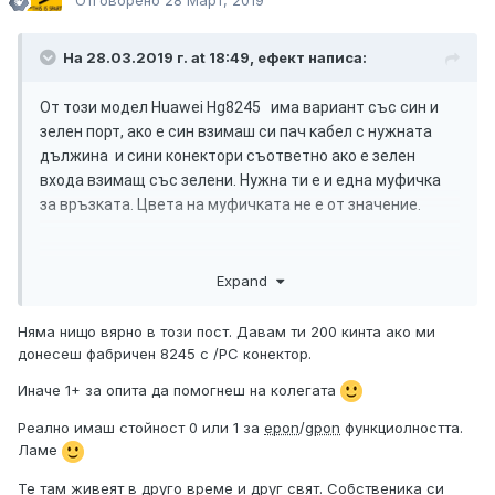
Отговорено
28 Март, 2019
На 28.03.2019 г. at 18:49, ефект написа:
От този модел Huawei Hg8245 има вариант със син и
зелен порт, ако е син взимаш си пач кабел с нужната
дължина и сини конектори съответно ако е зелен
входа взимащ със зелени. Нужна ти е и една муфичка
за връзката. Цвета на муфичката не е от значение.
Expand
Няма нищо вярно в този пост. Давам ти 200 кинта ако ми
донесеш фабричен 8245 с /PC конектор.
Иначе 1+ за опита да помогнеш на колегата
Реално имаш стойност 0 или 1 за
epon
/
gpon
функциолността.
Ламе
Те там живеят в друго време и друг свят. Собственика си