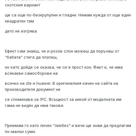
скотския вариант
ще са още по-безкрупулни и гладни. Немам нужда от още един
квадратен там
дето не изгрява.
Ефект сам знаеш, че и розов слон можеш да поръчаш от
"бабата" стига да платиш,
но като дойде се оказва, че си е прост кон. Факт е, че има
всякакви самосборове на
всичко на zte и huawei. В оригиналния качен на сайта на
производителя документ не
се споменава за /PC. Всъщност за никой от моделната им
гама не видях да има такова.
Приемам го като личен "ликбез" и вече ще знам да предлагам
по-малки суми.