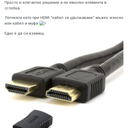
Просто и елегантно решение а не няколко елемента в
сглобка.
Логиката като при HDMI "кабел за удължаване" мъжко женско
или кабел и муфа
Едно е да си вземеш