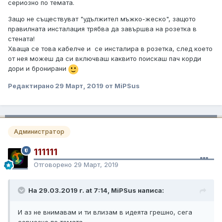
сериозно по темата.
Защо не съществуват "удължител мъжко-жеско", защото
правилната инсталация трябва да завършва на розетка в
стената!
Хваща се това кабелче и се инсталира в розетка, след което
от нея можеш да си включваш каквито поискаш пач корди
дори и бронирани
Редактирано
29 Март, 2019
от MiPSus
Администратор
111111
Отговорено
29 Март, 2019
На 29.03.2019 г. at 7:14, MiPSus написа:
И аз не внимавам и ти влизам в идеята грешно, сега
сериозно по темата.