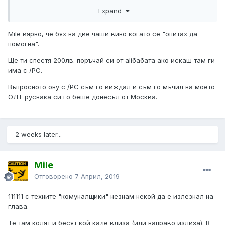
Те там живеят в друго вре
ме и друг свят. Собственика
Expand
си кара жипчето и нема пара за повишаване
квалификацията. Вноската за колата е големА
!
Mile вярно, че бях на две чаши вино когато се "опитах да
помогна".
Ще ти спестя 200лв. поръчай си от aliбабата ако искаш там ги
има с /PC.
Въпросното ону с /PC съм го виждал и съм го мъчил на моето
ОЛТ руснака си го беше донесъл от Москва.
2 weeks later...
Mile
Отговорено
7 Април, 2019
111111 с техните "комуналщики" незнам некой да е излезнал на
глава.
Те там колят и бесят кой каде влиза (или направо излиза). В