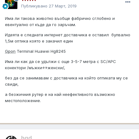
Публикувано
27 Март, 2019
Има ли такова животно въобще фабрично сглобено и
евентуално от къде да го заръчам.
Идеята е следната интернет доставчика е оставил булвално
1,5м оптика която е закачил един
Gpon
Terminal Huawei Hg8245
Има ли как да се удължи с още 3-5-7 метра с SC/APC
конектори /мъжки<->женски/,
без да се занимавам с доставчика на който оптиката му се
свиди,
а безжичния рутер е на най неефективното възможно
местоположение.
hgd