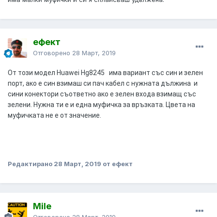
ефект
Отговорено
28 Март, 2019
От този модел Huawei Hg8245 има вариант със син и зелен
порт, ако е син взимаш си пач кабел с нужната дължина и
сини конектори съответно ако е зелен входа взимащ със
зелени. Нужна ти е и една муфичка за връзката. Цвета на
муфичката не е от значение.
Редактирано
28 Март, 2019
от ефект
Mile