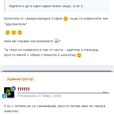
Идеята е да е едно единствено нещо, а не 2. .
Колегата от северозападна София
къде ги измисляте тия
"удължители"
Ама ми оправи настроението
Та това на снимката е пак от части - адептер и пачкорд,
просто някой с обвил станиола в шоколад
Администратор
111111
Отговорено
27 Март, 2019
Е аз с оптика не се занимавам, просто питам има ли такова
животно.