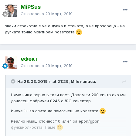
MiPSus
Отговорено
29 Март, 2019
значи страхотно е че е дупка в стената, а не прозореца - на
дупката точно монтирам розетката
ефект
Отговорено
29 Март, 2019
На 28.03.2019 г. at 21:29, Mile написа:
Няма нищо вярно в този пост. Давам ти 200 кинта ако ми
донесеш фабричен 8245 с /PC
конектор.
Иначе 1+ за опита да помогнеш на колегата
Реално имаш стойност 0 или 1 за
epon
/
gpon
функциолността. Ламе