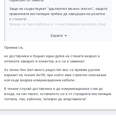
Защо не съществуват "удължител мъжко-жеско", защото
правилната инсталация трябва да завършва на розетка
в стената!
Хваща се това кабелче и се инсталира в розетка, след
което от нея можеш да си включваш каквито поискаш
пач корди дори и бронирани
Expand
Приема се,
но доставчика е боцнал една дупка на стената вкарал е
оптиката заварил е конектор-а и си е заминал.
Аз лично бих бил много радостен ако се приеме руския
вариант на техния Акт16, при който има стриктно изискване
кой къде вкарва комуникационни кабели.
В техния случай доставчика е до комуникационна стая до
входа, на пач панел, останалото си е от сградната инсталация.
/оптика, лан, кабелна, телефон до апартамента/