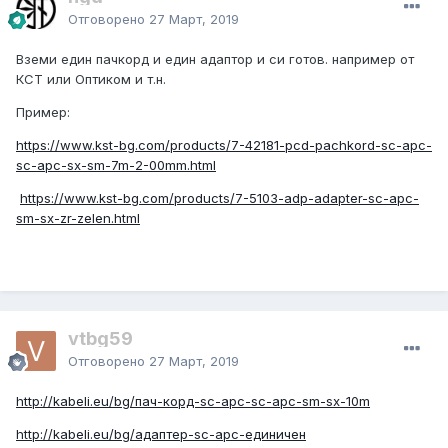
Отговорено
27 Март, 2019
Вземи един пачкорд и един адаптор и си готов. например от
КСТ или Оптиком и т.н.
Пример:
https://www.kst-bg.com/products/7-42181-pcd-pachkord-sc-apc-
sc-apc-sx-sm-7m-2-00mm.html
https://www.kst-bg.com/products/7-5103-adp-adapter-sc-apc-
sm-sx-zr-zelen.html
vtbg59
Отговорено
27 Март, 2019
http://kabeli.eu/bg/пач-корд-sc-аpc-sc-apc-sm-sx-10m
http://kabeli.eu/bg/адаптер-sc-apc-единичен