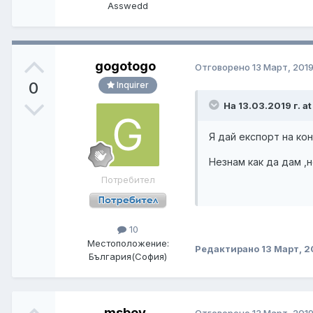
Asswedd
gogotogo
Отговорено
13 Март, 201
0
Inquirer
На 13.03.2019 г. a
Я дай експорт на ко
Незнам как да дам ,н
Потребител
10
Местоположение:
Редактирано
13 Март, 2
България(София)
msboy