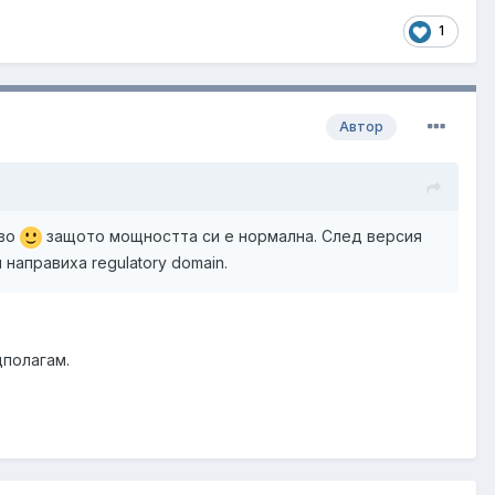
1
Автор
ово
защото мощността си е нормална. След версия
ги направиха
regulatory domain.
дполагам.