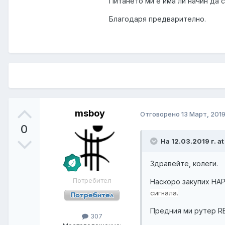
Питането ми е има ли начин да с
Благодаря предварително.
msboy
Отговорено
13 Март, 201
0
На 12.03.2019 г. a
Здравейте, колеги.
Потребител
Наскоро закупих HAP
сигнала.
Предния ми рутер R
307