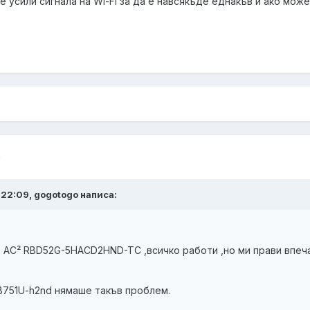
е усили сигнала на Wi-Fi за да е навсякъде еднакъв и ако може 
9
t 22:09, gogotogo написа:
 AC² RBD52G-5HACD2HND-TC ,всичко работи ,но ми прави впечатл
B751U-h2nd нямаше такъв проблем.