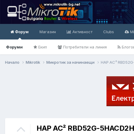
Форум
Магазин
Активност
Clubs
Mi
Форуми
Екип
Потребители на линия
Блого
Начало
Mikrotik
Микротик за начинаещи
HAP AC² RBD52G
HAP AC² RBD52G-5HACD2HN