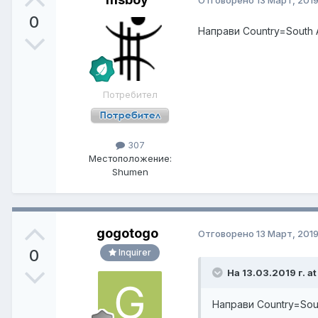
Отговорено
13 Март, 201
0
Направи Country=South 
Потребител
307
Местоположение:
Shumen
gogotogo
Отговорено
13 Март, 201
0
Inquirer
На 13.03.2019 г. a
Направи Country=Sou