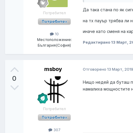
Да така стана по як сиг
Потребител
на тх пауър трябва ли 
иначе като сменя на ка
10
Местоположение:
Редактирано
13 Март, 2
България(София)
msboy
Отговорено
13 Март, 201
0
Нищо недей да буташ 
намалиха мощностите на
Потребител
307