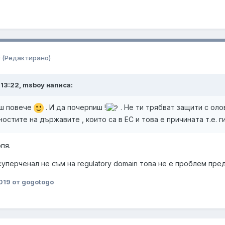
9
(Редактирано)
t 13:22, msboy написа:
аш повече
. И да почерпиш !
. Не ти трябват защити с ол
остите на държавите , които са в ЕС и това е причината т.е. 
пя.
 суперченал не съм на regulatory domain това не е проблем пре
019
от gogotogo