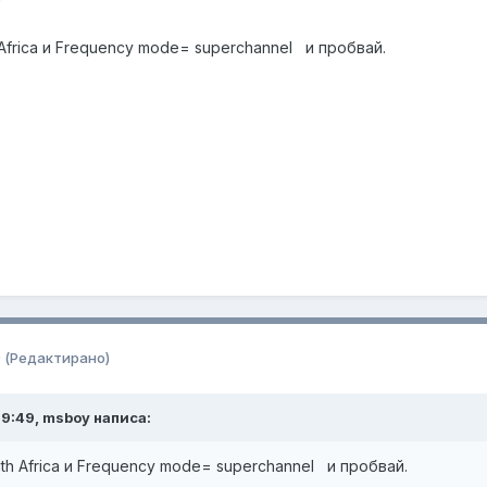
9
Africa и Frequency mode= superchannel и пробвай.
9
(Редактирано)
t 9:49, msboy написа:
th Africa и Frequency mode= superchannel и пробвай.