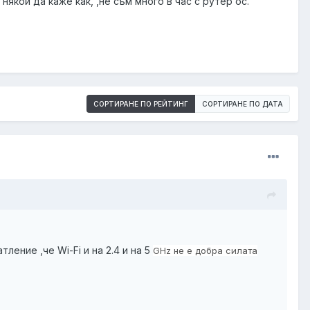
някой да каже как, ,не съм много в час с рутер ос.
СОРТИРАНЕ ПО РЕЙТИНГ
СОРТИРАНЕ ПО ДАТА
ение ,че Wi-Fi и на 2.4 и на 5
GHz не е добра силата