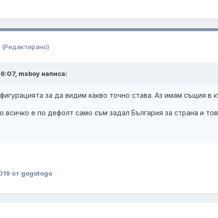
9
(Редактирано)
t 6:07, msboy написа:
нфигурацията за да видим какво точно става. Аз имам същия в 
о всичко е по дефолт само съм задал България за страна и тов
019
от gogotogo