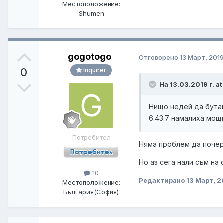
Местоположение:
Shumen
gogotogo
Отговорено
13 Март, 201
0
Inquirer
На 13.03.2019 г. a
Нищо недей да бут
6.43.7 намалиха мощн
Потребител
Няма проблем
да почер
Но аз сега нали съм на
10
Редактирано
13 Март, 2
Местоположение:
България(София)