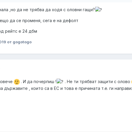
нала ,но да не трябва да ходя с оловни гащи?
нещо да се променя, сега е на дефолт
рд рейтс е 24 дбм
019
от gogotogo
9
повече
. И да почерпиш !
. Не ти трябват защити с олово
 държавите , които са в ЕС и това е причината т.е. ги направ