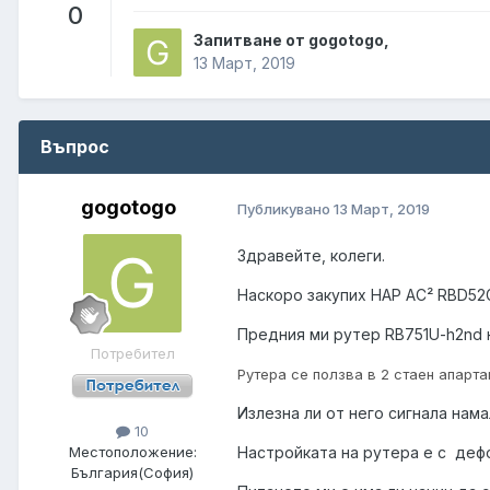
0
Запитване от gogotogo,
13 Март, 2019
Въпрос
gogotogo
Публикувано
13 Март, 2019
Здравейте, колеги.
Наскоро закупих HAP AC² RBD52G
Предния ми рутер RB751U-h2nd 
Потребител
Рутера се ползва в 2 стаен апарта
Излезна ли от него сигнала нама
10
Настройката на рутера е с деф
Местоположение:
България(София)