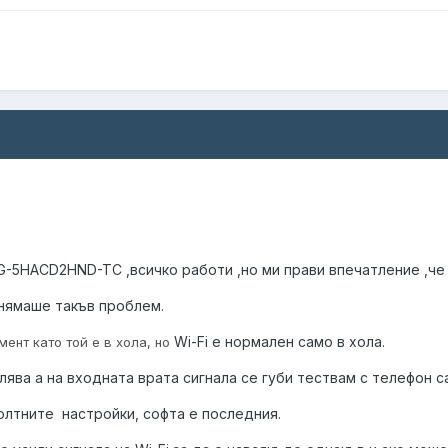
-5HACD2HND-TC ,всичко работи ,но ми прави впечатление ,че Wi
нямаше такъв проблем.
Wi-Fi е нормален само в хола.
мент като той е в хола, но
лява а на входната врата сигнала се губи тествам с телефон с
олтните настройки, софта е последния.