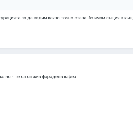
гурацията за да видим какво точно става. Аз имам същия в къщ
9
мално - те са си жив фарадеев кафез