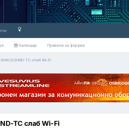
rror
ве
Календар
Правила на форума
-5HACD2HND-TC слаб Wi-Fi
D-TC слаб Wi-Fi