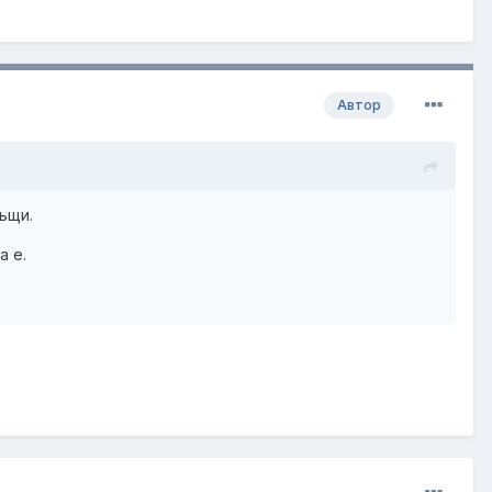
Автор
къщи.
а е.