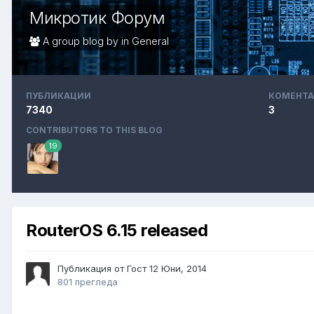
Микротик Форум
A group blog by in
General
ПУБЛИКАЦИИ
КОМЕНТА
7340
3
CONTRIBUTORS TO THIS BLOG
19
RouterOS 6.15 released
Публикация от Гост
12 Юни, 2014
801 прегледа