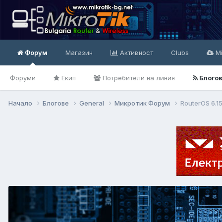
Форум
Магазин
Активност
Clubs
Mi
Форуми
Екип
Потребители на линия
Блого
Начало
Блогове
General
Микротик Форум
RouterOS 6.1