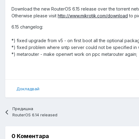
Download the new RouterOS 6.15 release over the torrent ne
Otherwise please visit
http://www.mikrotik.com/download
to pi
6.15 changelog:
*) fixed upgrade from v5 - on first boot all the optional pack
*) fixed problem where sntp server could not be specified in
*) metarouter - make openwrt work on ppc metarouter again;
Докладвай
Предишна
RouterOS 6.14 released
0 Коментара