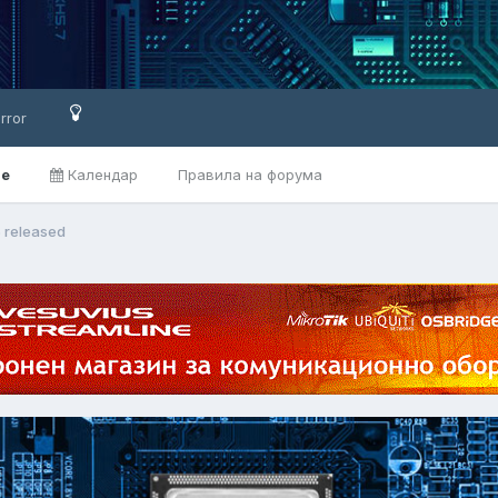
rror
ве
Календар
Правила на форума
5 released