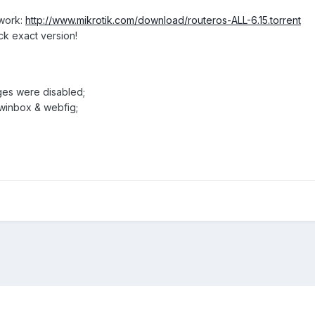
twork:
http://www.mikrotik.com/download/routeros-ALL-6.15.torrent
ck exact version!
ages were disabled;
 winbox & webfig;