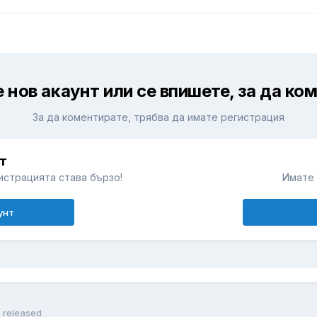
 нов акаунт или се впишете, за да ко
За да коментирате, трябва да имате регистрация
т
истрацията става бързо!
Имате 
унт
5 released