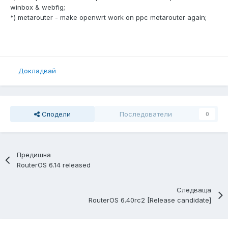
winbox & webfig;
*) metarouter - make openwrt work on ppc metarouter again;
Докладвай
Сподели
Последователи
0
Предишна
RouterOS 6.14 released
Следваща
RouterOS 6.40rc2 [Release candidate]