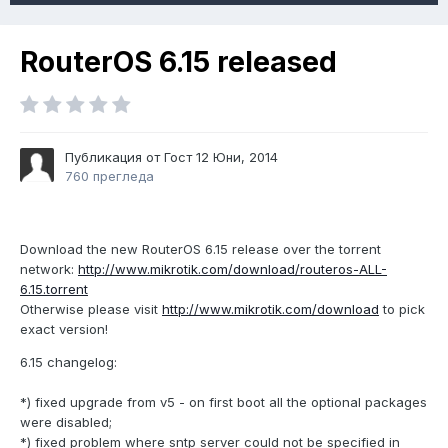
RouterOS 6.15 released
Публикация от Гост
12 Юни, 2014
760 прегледа
Download the new RouterOS 6.15 release over the torrent
network:
http://www.mikrotik.com/download/routeros-ALL-
6.15.torrent
Otherwise please visit
http://www.mikrotik.com/download
to pick
exact version!
6.15 changelog:
*) fixed upgrade from v5 - on first boot all the optional packages
were disabled;
*) fixed problem where sntp server could not be specified in