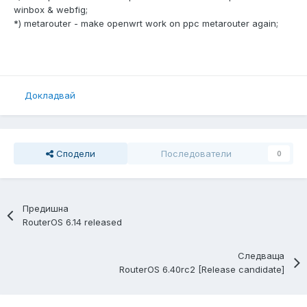
winbox & webfig;
*) metarouter - make openwrt work on ppc metarouter again;
Докладвай
Сподели
Последователи
0
Предишна
RouterOS 6.14 released
Следваща
RouterOS 6.40rc2 [Release candidate]