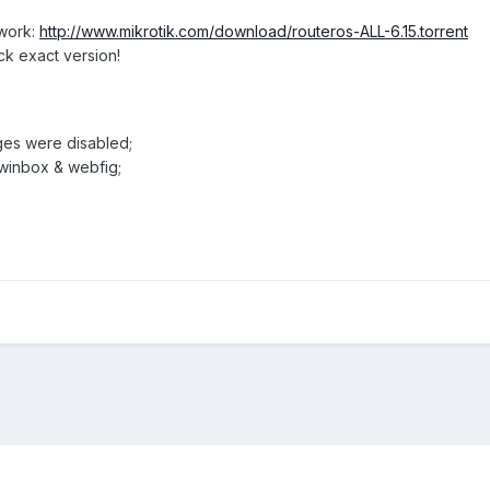
twork:
http://www.mikrotik.com/download/routeros-ALL-6.15.torrent
ck exact version!
ages were disabled;
 winbox & webfig;