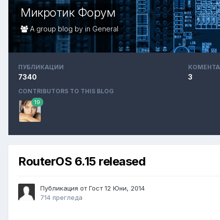
Микротик Форум
A group blog by in
General
ПУБЛИКАЦИИ
КОМЕНТА
7340
3
CONTRIBUTORS TO THIS BLOG
19
RouterOS 6.15 released
Публикация от Гост
12 Юни, 2014
714 прегледа