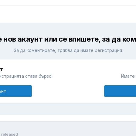
 нов акаунт или се впишете, за да ко
За да коментирате, трябва да имате регистрация
т
истрацията става бързо!
Имате 
унт
5 released