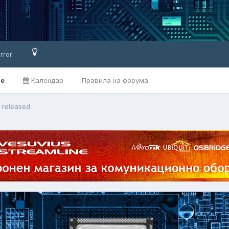
rror
ве
Календар
Правила на форума
5 released