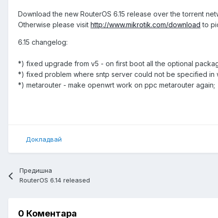
Download the new RouterOS 6.15 release over the torrent ne
Otherwise please visit
http://www.mikrotik.com/download
to pi
6.15 changelog:
*) fixed upgrade from v5 - on first boot all the optional pack
*) fixed problem where sntp server could not be specified in
*) metarouter - make openwrt work on ppc metarouter again;
Докладвай
Предишна
RouterOS 6.14 released
0 Коментара