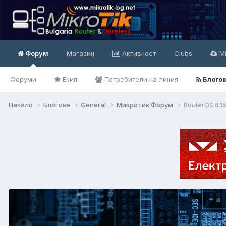
Форум
Магазин
Активност
Clubs
Mi
Форуми
Екип
Потребители на линия
Блого
Начало
Блогове
General
Микротик Форум
RouterOS 6.1