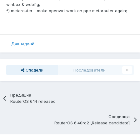
winbox & webfig;
*) metarouter - make openwrt work on ppc metarouter again;
Докладвай
Сподели
Последователи
0
Предишна
RouterOS 6.14 released
Следваща
RouterOS 6.40rc2 [Release candidate]