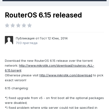
RouterOS 6.15 released
Публикация от Гост
12 Юни, 2014
703 прегледа
Download the new RouterOS 6.15 release over the torrent
network:
http://www.mikrotik.com/download/routeros-ALL-
6.15.torrent
Otherwise please visit
http://www.mikrotik.com/download
to pick
exact version!
6.15 changelog:
*) fixed upgrade from v5 - on first boot all the optional packages
were disabled;
*) fixed problem where sntp server could not be specified in