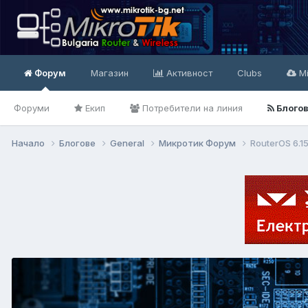
Форум
Магазин
Активност
Clubs
Mi
Форуми
Екип
Потребители на линия
Блого
Начало
Блогове
General
Микротик Форум
RouterOS 6.1