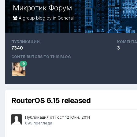
Микротик Форум
A group blog by in
General
ПУБЛИКАЦИИ
КОМЕНТА
7340
3
CONTRIBUTORS TO THIS BLOG
19
RouterOS 6.15 released
Публикация от Гост
12 Юни, 2014
695 прегледа