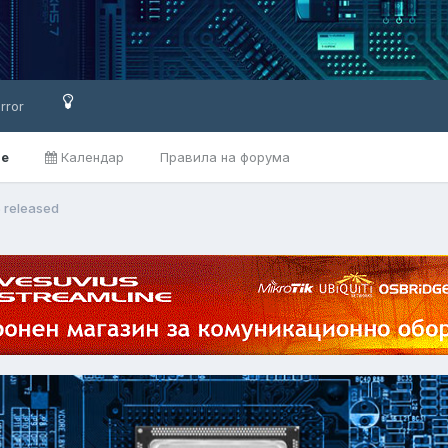
rror
ве
Календар
Правила на форума
5 released