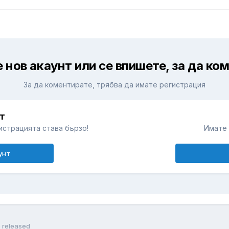
 нов акаунт или се впишете, за да ко
За да коментирате, трябва да имате регистрация
т
истрацията става бързо!
Имате 
унт
5 released