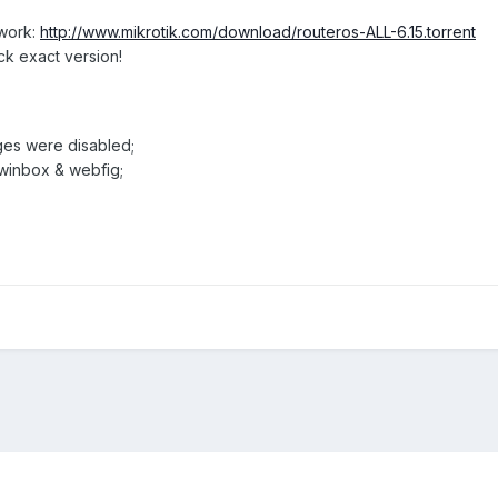
twork:
http://www.mikrotik.com/download/routeros-ALL-6.15.torrent
ck exact version!
ages were disabled;
 winbox & webfig;