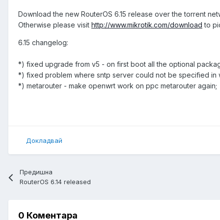
Download the new RouterOS 6.15 release over the torrent ne
Otherwise please visit
http://www.mikrotik.com/download
to pi
6.15 changelog:
*) fixed upgrade from v5 - on first boot all the optional pack
*) fixed problem where sntp server could not be specified in
*) metarouter - make openwrt work on ppc metarouter again;
Докладвай
Предишна
RouterOS 6.14 released
0 Коментара