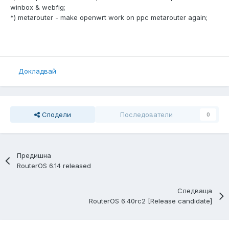
winbox & webfig;
*) metarouter - make openwrt work on ppc metarouter again;
Докладвай
Сподели
Последователи
0
Предишна
RouterOS 6.14 released
Следваща
RouterOS 6.40rc2 [Release candidate]