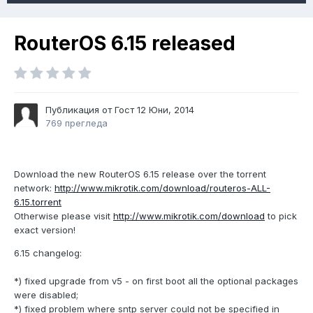
RouterOS 6.15 released
Публикация от Гост
12 Юни, 2014
769 прегледа
Download the new RouterOS 6.15 release over the torrent
network:
http://www.mikrotik.com/download/routeros-ALL-
6.15.torrent
Otherwise please visit
http://www.mikrotik.com/download
to pick
exact version!
6.15 changelog:
*) fixed upgrade from v5 - on first boot all the optional packages
were disabled;
*) fixed problem where sntp server could not be specified in