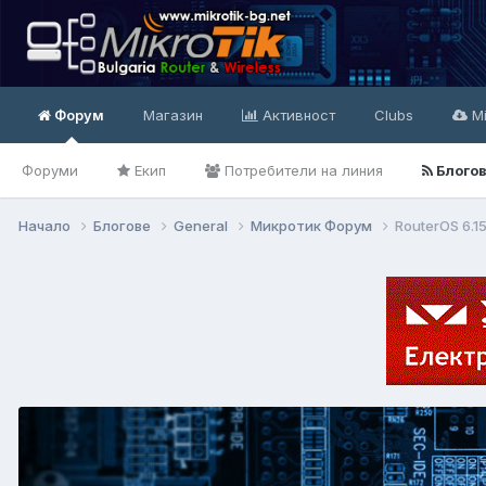
Форум
Магазин
Активност
Clubs
Mi
Форуми
Екип
Потребители на линия
Блого
Начало
Блогове
General
Микротик Форум
RouterOS 6.1