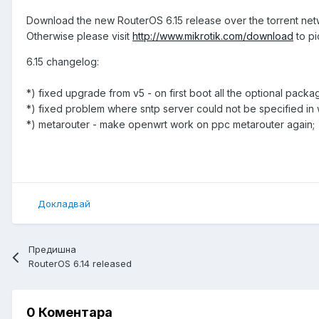
Download the new RouterOS 6.15 release over the torrent ne
Otherwise please visit
http://www.mikrotik.com/download
to pi
6.15 changelog:
*) fixed upgrade from v5 - on first boot all the optional pack
*) fixed problem where sntp server could not be specified in
*) metarouter - make openwrt work on ppc metarouter again;
Докладвай
Предишна
RouterOS 6.14 released
0 Коментара