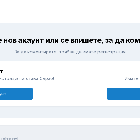
 нов акаунт или се впишете, за да ко
За да коментирате, трябва да имате регистрация
т
истрацията става бързо!
Имате 
унт
5 released