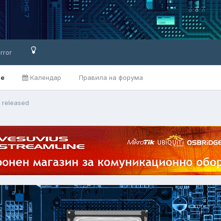
rror
ве
Календар
Правила на форума
5 released