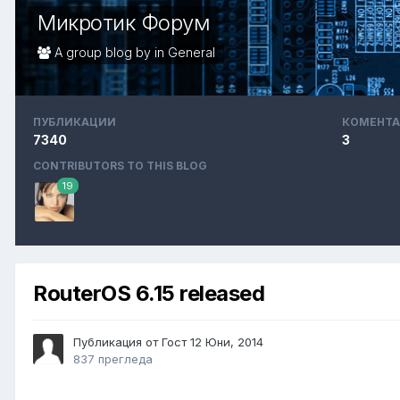
Микротик Форум
A group blog by in
General
ПУБЛИКАЦИИ
КОМЕНТА
7340
3
CONTRIBUTORS TO THIS BLOG
19
RouterOS 6.15 released
Публикация от Гост
12 Юни, 2014
837 прегледа