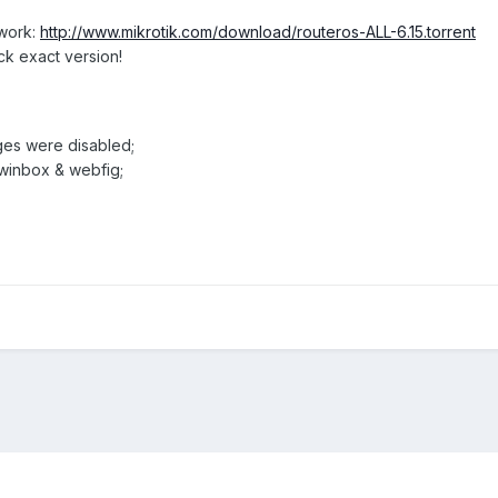
twork:
http://www.mikrotik.com/download/routeros-ALL-6.15.torrent
ck exact version!
ages were disabled;
 winbox & webfig;