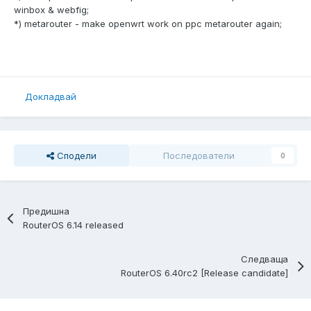
winbox & webfig;
*) metarouter - make openwrt work on ppc metarouter again;
Докладвай
Сподели
Последователи
0
Предишна
RouterOS 6.14 released
Следваща
RouterOS 6.40rc2 [Release candidate]