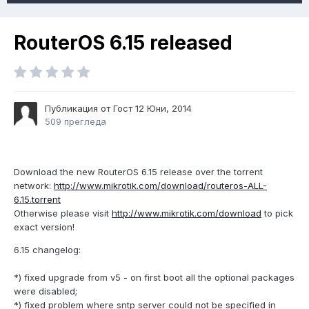
RouterOS 6.15 released
Публикация от Гост
12 Юни, 2014
509 прегледа
Download the new RouterOS 6.15 release over the torrent
network:
http://www.mikrotik.com/download/routeros-ALL-
6.15.torrent
Otherwise please visit
http://www.mikrotik.com/download
to pick
exact version!
6.15 changelog:
*) fixed upgrade from v5 - on first boot all the optional packages
were disabled;
*) fixed problem where sntp server could not be specified in