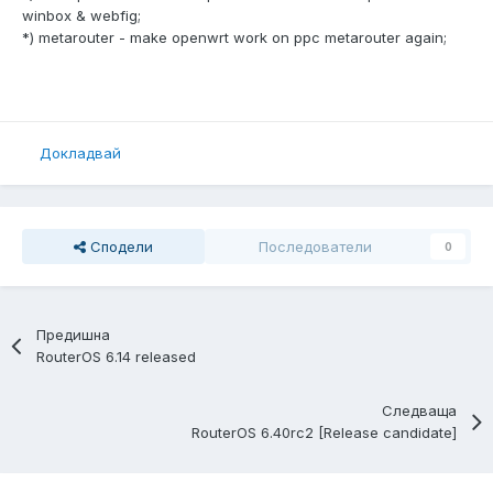
winbox & webfig;
*) metarouter - make openwrt work on ppc metarouter again;
Докладвай
Сподели
Последователи
0
Предишна
RouterOS 6.14 released
Следваща
RouterOS 6.40rc2 [Release candidate]