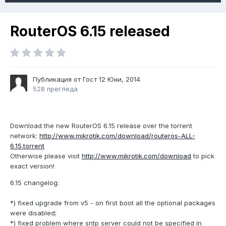
RouterOS 6.15 released
Публикация от Гост
12 Юни, 2014
528 прегледа
Download the new RouterOS 6.15 release over the torrent
network:
http://www.mikrotik.com/download/routeros-ALL-
6.15.torrent
Otherwise please visit
http://www.mikrotik.com/download
to pick
exact version!
6.15 changelog:
*) fixed upgrade from v5 - on first boot all the optional packages
were disabled;
*) fixed problem where sntp server could not be specified in