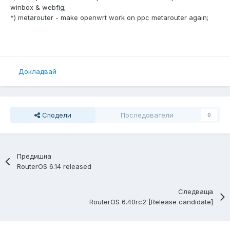
winbox & webfig;
*) metarouter - make openwrt work on ppc metarouter again;
Докладвай
Сподели
Последователи
0
Предишна
RouterOS 6.14 released
Следваща
RouterOS 6.40rc2 [Release candidate]