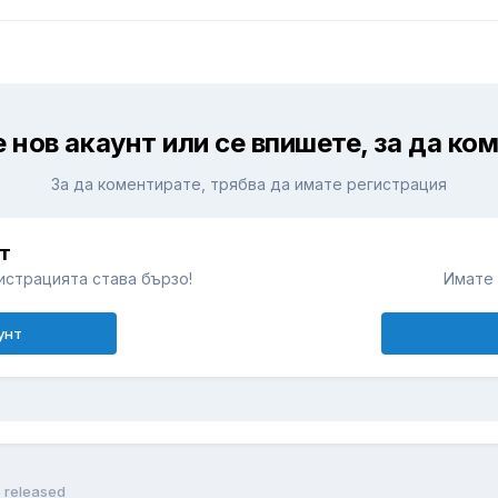
 нов акаунт или се впишете, за да ко
За да коментирате, трябва да имате регистрация
т
истрацията става бързо!
Имате 
унт
5 released