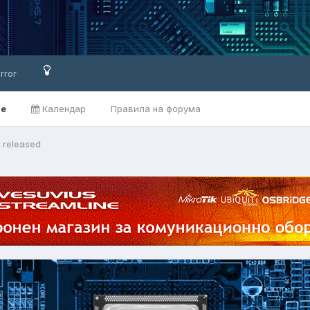
rror
ве
Календар
Правила на форума
5 released