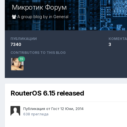
Микротик Форум
A group blog by in
General
ПУБЛИКАЦИИ
КОМЕНТА
7340
3
CONTRIBUTORS TO THIS BLOG
19
RouterOS 6.15 released
Публикация от Гост
12 Юни, 2014
638 прегледа