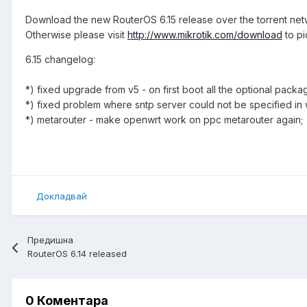
Download the new RouterOS 6.15 release over the torrent ne
Otherwise please visit
http://www.mikrotik.com/download
to pi
6.15 changelog:
*) fixed upgrade from v5 - on first boot all the optional pack
*) fixed problem where sntp server could not be specified in
*) metarouter - make openwrt work on ppc metarouter again;
Докладвай
Предишна
RouterOS 6.14 released
0 Коментара