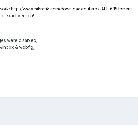
twork:
http://www.mikrotik.com/download/routeros-ALL-6.15.torrent
ck exact version!
ages were disabled;
 winbox & webfig;