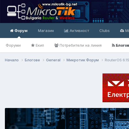
Форум
Магазин
Активност
Clubs
Mi
Форуми
Екип
Потребители на линия
Блого
Начало
Блогове
General
Микротик Форум
RouterOS 6.1