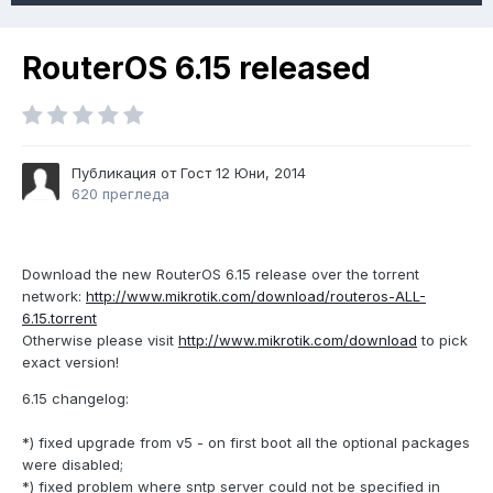
RouterOS 6.15 released
Публикация от Гост
12 Юни, 2014
620 прегледа
Download the new RouterOS 6.15 release over the torrent
network:
http://www.mikrotik.com/download/routeros-ALL-
6.15.torrent
Otherwise please visit
http://www.mikrotik.com/download
to pick
exact version!
6.15 changelog:
*) fixed upgrade from v5 - on first boot all the optional packages
were disabled;
*) fixed problem where sntp server could not be specified in