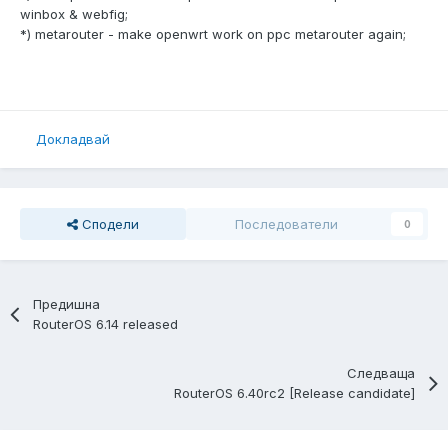
winbox & webfig;
*) metarouter - make openwrt work on ppc metarouter again;
Докладвай
Сподели
Последователи
0
Предишна
RouterOS 6.14 released
Следваща
RouterOS 6.40rc2 [Release candidate]