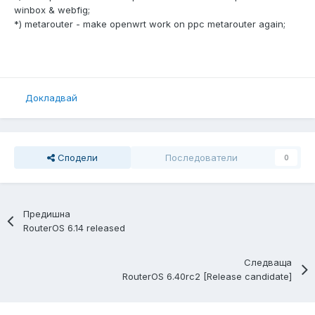
winbox & webfig;
*) metarouter - make openwrt work on ppc metarouter again;
Докладвай
Сподели
Последователи
0
Предишна
RouterOS 6.14 released
Следваща
RouterOS 6.40rc2 [Release candidate]