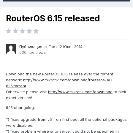
RouterOS 6.15 released
Публикация от Гост
12 Юни, 2014
636 прегледа
Download the new RouterOS 6.15 release over the torrent
network:
http://www.mikrotik.com/download/routeros-ALL-
6.15.torrent
Otherwise please visit
http://www.mikrotik.com/download
to pick
exact version!
6.15 changelog:
*) fixed upgrade from v5 - on first boot all the optional packages
were disabled;
*) fixed problem where sntp server could not be specified in