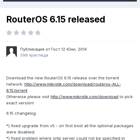
RouterOS 6.15 released
Публикация от Гост
12 Юни, 2014
598 прегледа
Download the new RouterOS 6.15 release over the torrent
network:
http://www.mikrotik.com/download/routeros-ALL-
6.15.torrent
Otherwise please visit
http://www.mikrotik.com/download
to pick
exact version!
6.15 changelog:
*) fixed upgrade from v5 - on first boot all the optional packages
were disabled;
*) fixed problem where sntp server could not be specified in