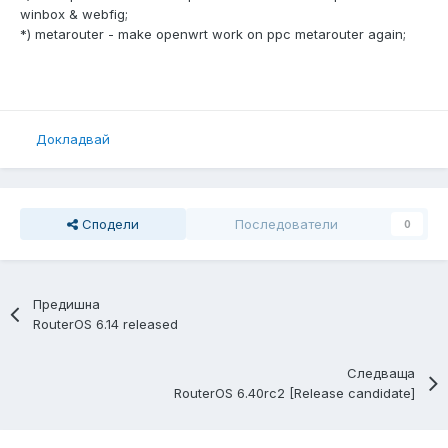
winbox & webfig;
*) metarouter - make openwrt work on ppc metarouter again;
Докладвай
Сподели
Последователи
0
Предишна
RouterOS 6.14 released
Следваща
RouterOS 6.40rc2 [Release candidate]