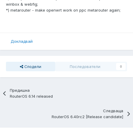
winbox & webfig;
*) metarouter - make openwrt work on ppc metarouter again;
Докладвай
Сподели
Последователи
0
Предишна
RouterOS 6.14 released
Следваща
RouterOS 6.40rc2 [Release candidate]