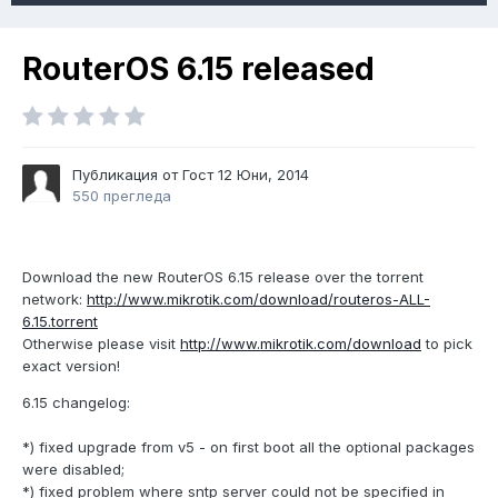
RouterOS 6.15 released
Публикация от Гост
12 Юни, 2014
550 прегледа
Download the new RouterOS 6.15 release over the torrent
network:
http://www.mikrotik.com/download/routeros-ALL-
6.15.torrent
Otherwise please visit
http://www.mikrotik.com/download
to pick
exact version!
6.15 changelog:
*) fixed upgrade from v5 - on first boot all the optional packages
were disabled;
*) fixed problem where sntp server could not be specified in