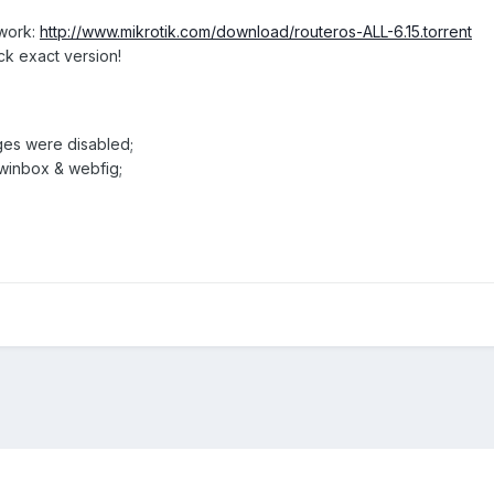
twork:
http://www.mikrotik.com/download/routeros-ALL-6.15.torrent
ck exact version!
ages were disabled;
 winbox & webfig;