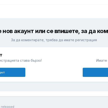
 нов акаунт или се впишете, за да ко
За да коментирате, трябва да имате регистрация
т
истрацията става бързо!
Имате 
унт
5 released