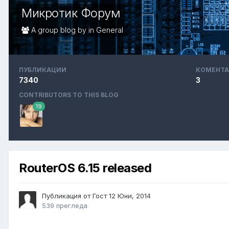
Микротик Форум
A group blog by in
General
ПУБЛИКАЦИИ
КОМЕНТА
7340
3
CONTRIBUTORS TO THIS BLOG
19
RouterOS 6.15 released
Публикация от Гост
12 Юни, 2014
539 прегледа