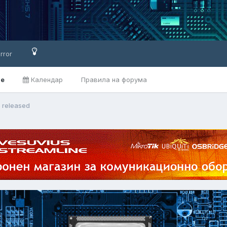
rror
ве
Календар
Правила на форума
5 released