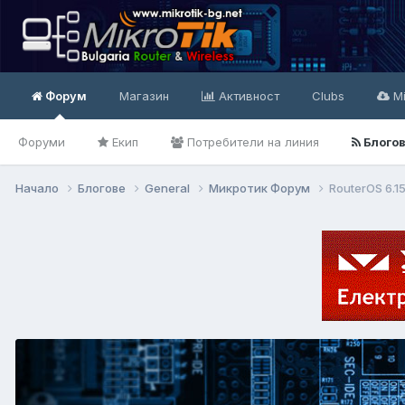
Форум
Магазин
Активност
Clubs
Mi
Форуми
Екип
Потребители на линия
Блого
Начало
Блогове
General
Микротик Форум
RouterOS 6.1