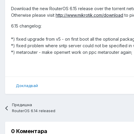
Download the new RouterOS 6.15 release over the torrent ne
Otherwise please visit
http://www.mikrotik.com/download
to pi
6.15 changelog:
*) fixed upgrade from v5 - on first boot all the optional pack
*) fixed problem where sntp server could not be specified in
*) metarouter - make openwrt work on ppc metarouter again;
Докладвай
Предишна
RouterOS 6.14 released
0 Коментара