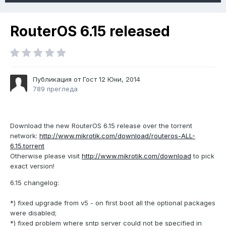
RouterOS 6.15 released
Публикация от Гост
12 Юни, 2014
789 прегледа
Download the new RouterOS 6.15 release over the torrent
network:
http://www.mikrotik.com/download/routeros-ALL-
6.15.torrent
Otherwise please visit
http://www.mikrotik.com/download
to pick
exact version!
6.15 changelog:
*) fixed upgrade from v5 - on first boot all the optional packages
were disabled;
*) fixed problem where sntp server could not be specified in