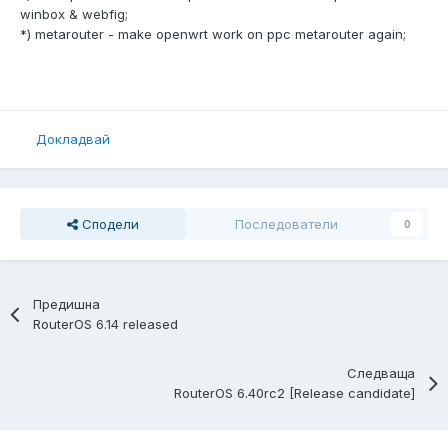
winbox & webfig;
*) metarouter - make openwrt work on ppc metarouter again;
Докладвай
Сподели
Последователи
0
Предишна
RouterOS 6.14 released
Следваща
RouterOS 6.40rc2 [Release candidate]