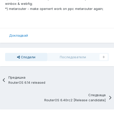
winbox & webfig;
*) metarouter - make openwrt work on ppc metarouter again;
Докладвай
Сподели
Последователи
0
Предишна
RouterOS 6.14 released
Следваща
RouterOS 6.40rc2 [Release candidate]