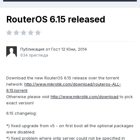
RouterOS 6.15 released
Публикация от Гост
12 Юни, 2014
634 прегледа
Download the new RouterOS 6.15 release over the torrent
network:
http://www.mikrotik.com/download/routeros-ALL-
6.15.torrent
Otherwise please visit
http://www.mikrotik.com/download
to pick
exact version!
6.15 changelog:
*) fixed upgrade from v5 - on first boot all the optional packages
were disabled;
*) fixed problem where sntp server could not be specified in