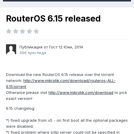
RouterOS 6.15 released
Публикация от Гост
12 Юни, 2014
496 прегледа
Download the new RouterOS 6.15 release over the torrent
network:
http://www.mikrotik.com/download/routeros-ALL-
6.15.torrent
Otherwise please visit
http://www.mikrotik.com/download
to pick
exact version!
6.15 changelog:
*) fixed upgrade from v5 - on first boot all the optional packages
were disabled;
*) fixed problem where sntp server could not be specified in