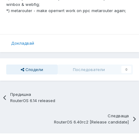
winbox & webfig;
*) metarouter - make openwrt work on ppc metarouter again;
Докладвай
Сподели
Последователи
0
Предишна
RouterOS 6.14 released
Следваща
RouterOS 6.40rc2 [Release candidate]