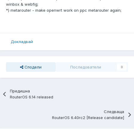
winbox & webfig;
*) metarouter - make openwrt work on ppc metarouter again;
Докладвай
Сподели
Последователи
0
Предишна
RouterOS 6.14 released
Следваща
RouterOS 6.40rc2 [Release candidate]