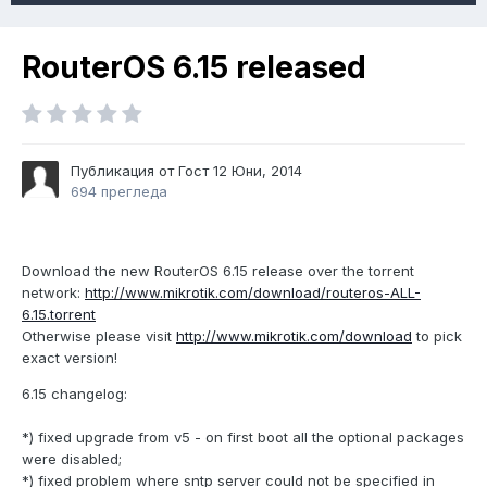
RouterOS 6.15 released
Публикация от Гост
12 Юни, 2014
694 прегледа
Download the new RouterOS 6.15 release over the torrent
network:
http://www.mikrotik.com/download/routeros-ALL-
6.15.torrent
Otherwise please visit
http://www.mikrotik.com/download
to pick
exact version!
6.15 changelog:
*) fixed upgrade from v5 - on first boot all the optional packages
were disabled;
*) fixed problem where sntp server could not be specified in