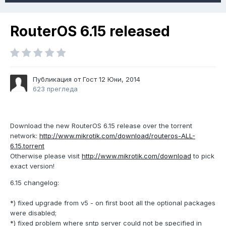
RouterOS 6.15 released
Публикация от Гост
12 Юни, 2014
623 прегледа
Download the new RouterOS 6.15 release over the torrent
network:
http://www.mikrotik.com/download/routeros-ALL-
6.15.torrent
Otherwise please visit
http://www.mikrotik.com/download
to pick
exact version!
6.15 changelog:
*) fixed upgrade from v5 - on first boot all the optional packages
were disabled;
*) fixed problem where sntp server could not be specified in