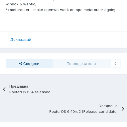
winbox & webfig;
*) metarouter - make openwrt work on ppc metarouter again;
Докладвай
Сподели
Последователи
0
Предишна
RouterOS 6.14 released
Следваща
RouterOS 6.40rc2 [Release candidate]