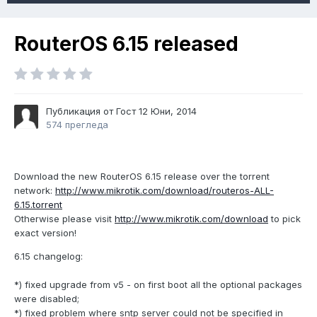
RouterOS 6.15 released
Публикация от Гост
12 Юни, 2014
574 прегледа
Download the new RouterOS 6.15 release over the torrent
network:
http://www.mikrotik.com/download/routeros-ALL-
6.15.torrent
Otherwise please visit
http://www.mikrotik.com/download
to pick
exact version!
6.15 changelog:
*) fixed upgrade from v5 - on first boot all the optional packages
were disabled;
*) fixed problem where sntp server could not be specified in