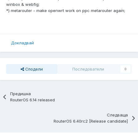
winbox & webfig;
*) metarouter - make openwrt work on ppc metarouter again;
Докладвай
Сподели
Последователи
0
Предишна
RouterOS 6.14 released
Следваща
RouterOS 6.40rc2 [Release candidate]