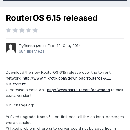
RouterOS 6.15 released
Публикация от Гост
12 Юни, 2014
684 прегледа
Download the new RouterOS 6.15 release over the torrent
network:
http://www.mikrotik.com/download/routeros-ALL-
6.15.torrent
Otherwise please visit
http://www.mikrotik.com/download
to pick
exact version!
6.15 changelog:
*) fixed upgrade from v5 - on first boot all the optional packages
were disabled;
*) fixed problem where sntp server could not be specified in