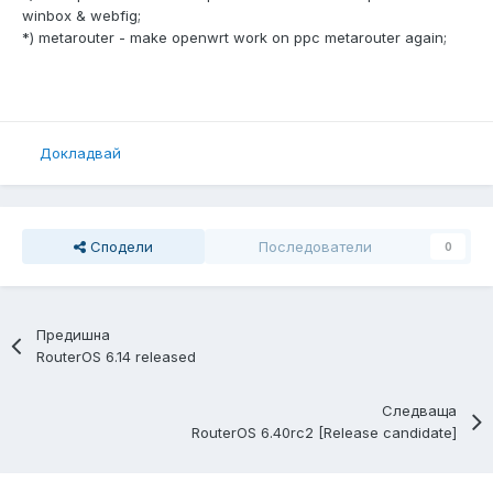
winbox & webfig;
*) metarouter - make openwrt work on ppc metarouter again;
Докладвай
Сподели
Последователи
0
Предишна
RouterOS 6.14 released
Следваща
RouterOS 6.40rc2 [Release candidate]