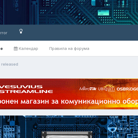
rror
ве
Календар
Правила на форума
5 released