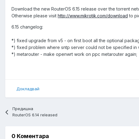
Download the new RouterOS 6.15 release over the torrent ne
Otherwise please visit
http://www.mikrotik.com/download
to pi
6.15 changelog:
*) fixed upgrade from v5 - on first boot all the optional pack
*) fixed problem where sntp server could not be specified in
*) metarouter - make openwrt work on ppc metarouter again;
Докладвай
Предишна
RouterOS 6.14 released
0 Коментара