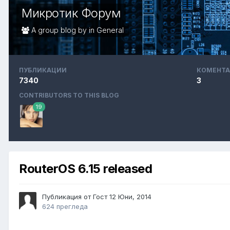
Микротик Форум
A group blog by in
General
ПУБЛИКАЦИИ
КОМЕНТА
7340
3
CONTRIBUTORS TO THIS BLOG
19
RouterOS 6.15 released
Публикация от Гост
12 Юни, 2014
624 прегледа