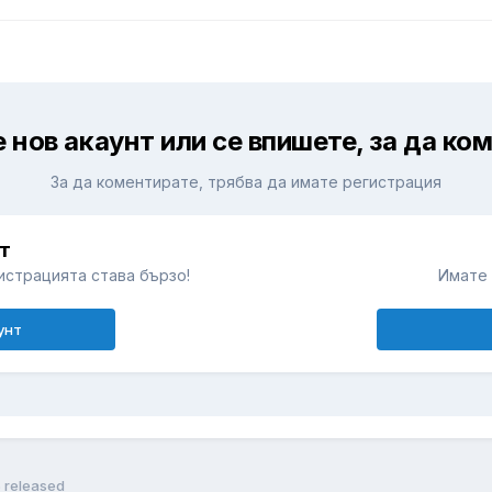
 нов акаунт или се впишете, за да ко
За да коментирате, трябва да имате регистрация
т
истрацията става бързо!
Имате 
унт
5 released