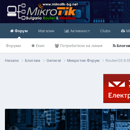
Форум
Магазин
Активност
Clubs
Mi
Форуми
Екип
Потребители на линия
Блого
Начало
Блогове
General
Микротик Форум
RouterOS 6.1