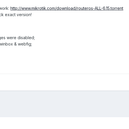
twork:
http://www.mikrotik.com/download/routeros-ALL-6.15.torrent
ck exact version!
ages were disabled;
 winbox & webfig;