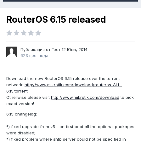
RouterOS 6.15 released
Публикация от Гост
12 Юни, 2014
623 прегледа
Download the new RouterOS 6.15 release over the torrent
network:
http://www.mikrotik.com/download/routeros-ALL-
6.15.torrent
Otherwise please visit
http://www.mikrotik.com/download
to pick
exact version!
6.15 changelog:
*) fixed upgrade from v5 - on first boot all the optional packages
were disabled;
*) fixed problem where sntp server could not be specified in