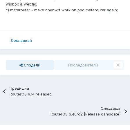
winbox & webfig;
*) metarouter - make openwrt work on ppc metarouter again;
Докладвай
Сподели
Последователи
0
Предишна
RouterOS 6.14 released
Следваща
RouterOS 6.40rc2 [Release candidate]