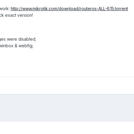
twork:
http://www.mikrotik.com/download/routeros-ALL-6.15.torrent
ck exact version!
ages were disabled;
 winbox & webfig;