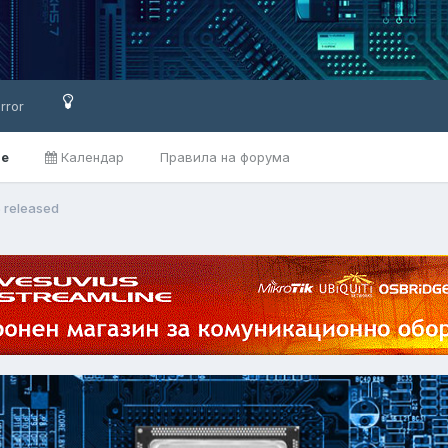
rror
ве
Календар
Правила на форума
5 released