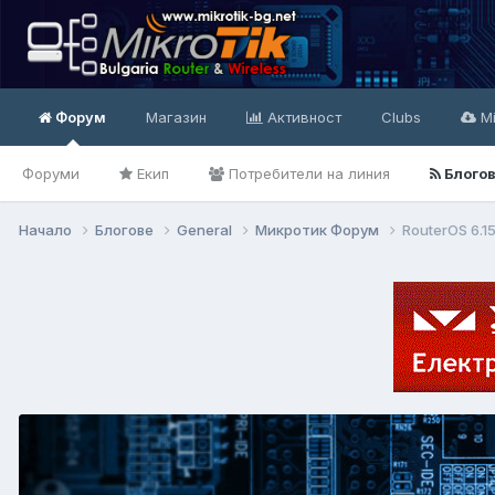
Форум
Магазин
Активност
Clubs
Mi
Форуми
Екип
Потребители на линия
Блого
Начало
Блогове
General
Микротик Форум
RouterOS 6.1