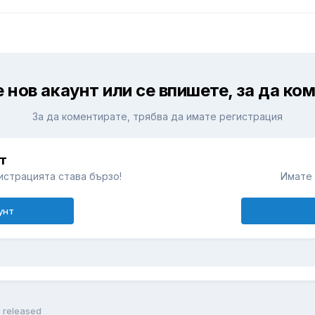
 нов акаунт или се впишете, за да ко
За да коментирате, трябва да имате регистрация
т
истрацията става бързо!
Имате 
унт
5 released