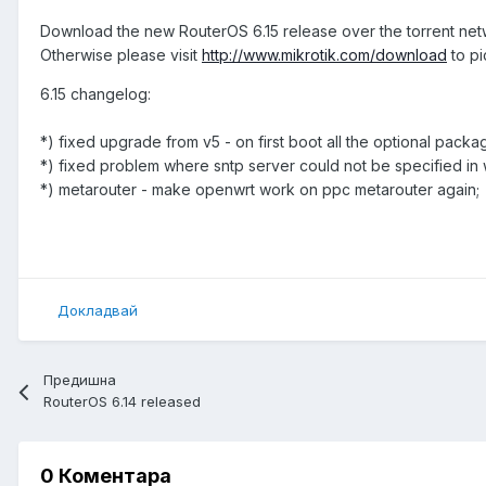
Download the new RouterOS 6.15 release over the torrent ne
Otherwise please visit
http://www.mikrotik.com/download
to pi
6.15 changelog:
*) fixed upgrade from v5 - on first boot all the optional pack
*) fixed problem where sntp server could not be specified in
*) metarouter - make openwrt work on ppc metarouter again;
Докладвай
Предишна
RouterOS 6.14 released
0 Коментара