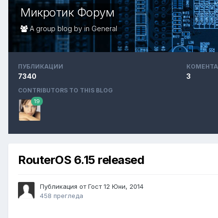
Микротик Форум
A group blog by in
General
ПУБЛИКАЦИИ
КОМЕНТА
7340
3
CONTRIBUTORS TO THIS BLOG
19
RouterOS 6.15 released
Публикация от Гост
12 Юни, 2014
458 прегледа