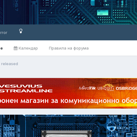
rror
ве
Календар
Правила на форума
5 released