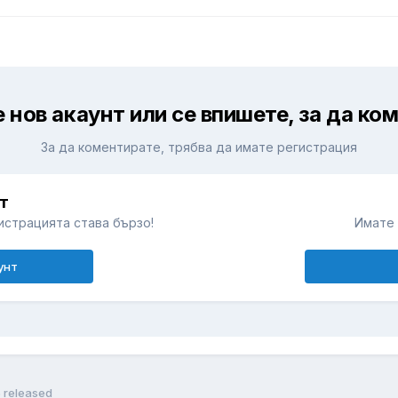
 нов акаунт или се впишете, за да ко
За да коментирате, трябва да имате регистрация
т
истрацията става бързо!
Имате 
унт
5 released