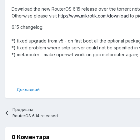
Download the new RouterOS 6.15 release over the torrent ne
Otherwise please visit
http://www.mikrotik.com/download
to pi
6.15 changelog:
*) fixed upgrade from v5 - on first boot all the optional pack
*) fixed problem where sntp server could not be specified in
*) metarouter - make openwrt work on ppc metarouter again;
Докладвай
Предишна
RouterOS 6.14 released
0 Коментара