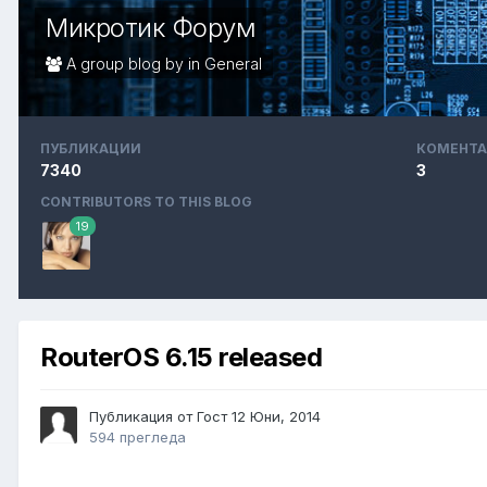
Микротик Форум
A group blog by in
General
ПУБЛИКАЦИИ
КОМЕНТА
7340
3
CONTRIBUTORS TO THIS BLOG
19
RouterOS 6.15 released
Публикация от Гост
12 Юни, 2014
594 прегледа