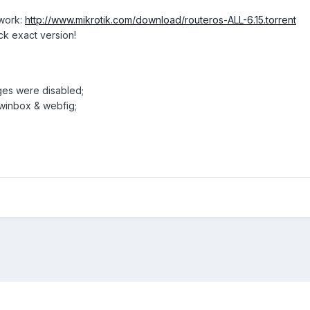
twork:
http://www.mikrotik.com/download/routeros-ALL-6.15.torrent
ck exact version!
ages were disabled;
 winbox & webfig;