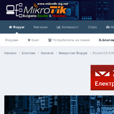
Форум
Магазин
Активност
Clubs
Mi
Форуми
Екип
Потребители на линия
Блого
Начало
Блогове
General
Микротик Форум
RouterOS 6.1