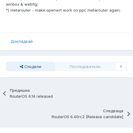
winbox & webfig;
*) metarouter - make openwrt work on ppc metarouter again;
Докладвай
Сподели
Последователи
0
Предишна
RouterOS 6.14 released
Следваща
RouterOS 6.40rc2 [Release candidate]