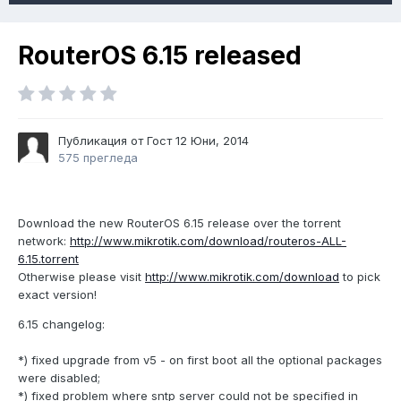
RouterOS 6.15 released
Публикация от Гост
12 Юни, 2014
575 прегледа
Download the new RouterOS 6.15 release over the torrent
network:
http://www.mikrotik.com/download/routeros-ALL-
6.15.torrent
Otherwise please visit
http://www.mikrotik.com/download
to pick
exact version!
6.15 changelog:
*) fixed upgrade from v5 - on first boot all the optional packages
were disabled;
*) fixed problem where sntp server could not be specified in