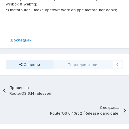
winbox & webfig;
*) metarouter - make openwrt work on ppc metarouter again;
Докладвай
Сподели
Последователи
0
Предишна
RouterOS 6.14 released
Следваща
RouterOS 6.40rc2 [Release candidate]