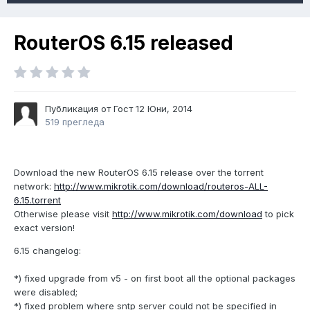
RouterOS 6.15 released
Публикация от Гост
12 Юни, 2014
519 прегледа
Download the new RouterOS 6.15 release over the torrent
network:
http://www.mikrotik.com/download/routeros-ALL-
6.15.torrent
Otherwise please visit
http://www.mikrotik.com/download
to pick
exact version!
6.15 changelog:
*) fixed upgrade from v5 - on first boot all the optional packages
were disabled;
*) fixed problem where sntp server could not be specified in