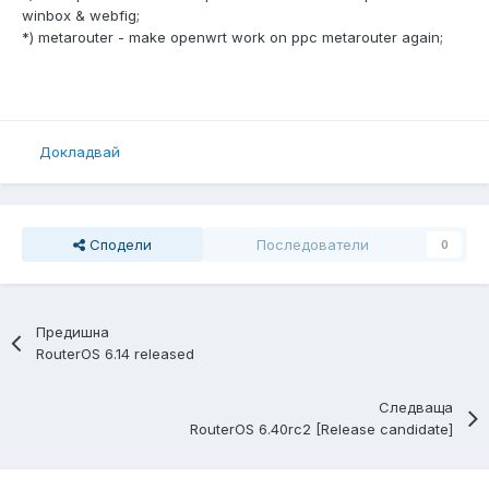
winbox & webfig;
*) metarouter - make openwrt work on ppc metarouter again;
Докладвай
Сподели
Последователи
0
Предишна
RouterOS 6.14 released
Следваща
RouterOS 6.40rc2 [Release candidate]