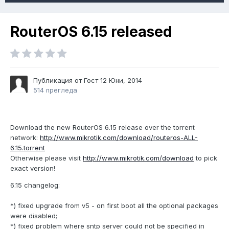
RouterOS 6.15 released
Публикация от Гост
12 Юни, 2014
514 прегледа
Download the new RouterOS 6.15 release over the torrent
network:
http://www.mikrotik.com/download/routeros-ALL-
6.15.torrent
Otherwise please visit
http://www.mikrotik.com/download
to pick
exact version!
6.15 changelog:
*) fixed upgrade from v5 - on first boot all the optional packages
were disabled;
*) fixed problem where sntp server could not be specified in