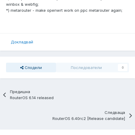
winbox & webfig;
*) metarouter - make openwrt work on ppc metarouter again;
Докладвай
Сподели
Последователи
0
Предишна
RouterOS 6.14 released
Следваща
RouterOS 6.40rc2 [Release candidate]