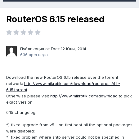
RouterOS 6.15 released
Публикация от Гост
12 Юни, 2014
636 прегледа
Download the new RouterOS 6.15 release over the torrent
network:
http://www.mikrotik.com/download/routeros-ALL-
6.15.torrent
Otherwise please visit
http://www.mikrotik.com/download
to pick
exact version!
6.15 changelog:
*) fixed upgrade from v5 - on first boot all the optional packages
were disabled;
*) fixed problem where sntp server could not be specified in