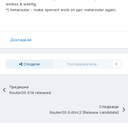
winbox & webfig;
*) metarouter - make openwrt work on ppc metarouter again;
Докладвай
Сподели
Последователи
0
Предишна
RouterOS 6.14 released
Следваща
RouterOS 6.40rc2 [Release candidate]