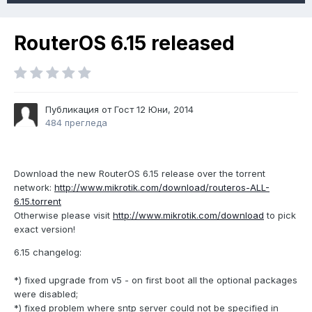
RouterOS 6.15 released
Публикация от Гост
12 Юни, 2014
484 прегледа
Download the new RouterOS 6.15 release over the torrent
network:
http://www.mikrotik.com/download/routeros-ALL-
6.15.torrent
Otherwise please visit
http://www.mikrotik.com/download
to pick
exact version!
6.15 changelog:
*) fixed upgrade from v5 - on first boot all the optional packages
were disabled;
*) fixed problem where sntp server could not be specified in