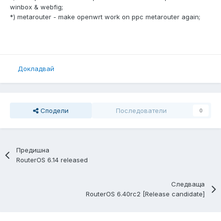
winbox & webfig;
*) metarouter - make openwrt work on ppc metarouter again;
Докладвай
Сподели
Последователи
0
Предишна
RouterOS 6.14 released
Следваща
RouterOS 6.40rc2 [Release candidate]