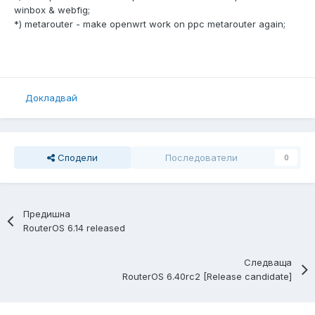
winbox & webfig;
*) metarouter - make openwrt work on ppc metarouter again;
Докладвай
Сподели
Последователи
0
Предишна
RouterOS 6.14 released
Следваща
RouterOS 6.40rc2 [Release candidate]