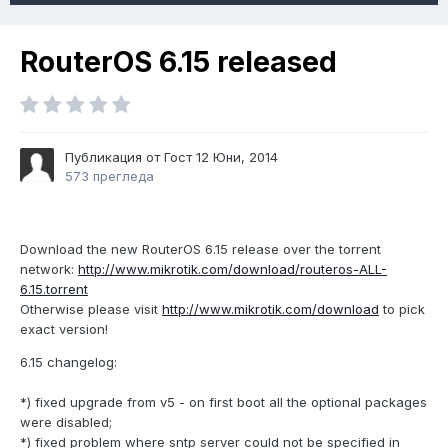
RouterOS 6.15 released
Публикация от Гост
12 Юни, 2014
573 прегледа
Download the new RouterOS 6.15 release over the torrent
network:
http://www.mikrotik.com/download/routeros-ALL-
6.15.torrent
Otherwise please visit
http://www.mikrotik.com/download
to pick
exact version!
6.15 changelog:
*) fixed upgrade from v5 - on first boot all the optional packages
were disabled;
*) fixed problem where sntp server could not be specified in