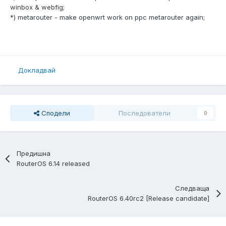
winbox & webfig;
*) metarouter - make openwrt work on ppc metarouter again;
Докладвай
Сподели
Последователи
0
Предишна
RouterOS 6.14 released
Следваща
RouterOS 6.40rc2 [Release candidate]