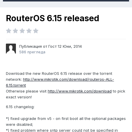
RouterOS 6.15 released
Публикация от Гост
12 Юни, 2014
586 прегледа
Download the new RouterOS 6.15 release over the torrent
network:
http://www.mikrotik.com/download/routeros-ALL-
6.15.torrent
Otherwise please visit
http://www.mikrotik.com/download
to pick
exact version!
6.15 changelog:
*) fixed upgrade from v5 - on first boot all the optional packages
were disabled;
*) fixed problem where sntp server could not be specified in