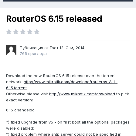
RouterOS 6.15 released
Публикация от Гост
12 Юни, 2014
766 прегледа
Download the new RouterOS 6.15 release over the torrent
network:
http://www.mikrotik.com/download/routeros-ALL-
6.15.torrent
Otherwise please visit
http://www.mikrotik.com/download
to pick
exact version!
6.15 changelog:
*) fixed upgrade from v5 - on first boot all the optional packages
were disabled;
*) fixed problem where sntp server could not be specified in