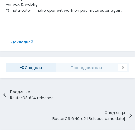
winbox & webfig;
*) metarouter - make openwrt work on ppc metarouter again;
Докладвай
Сподели
Последователи
0
Предишна
RouterOS 6.14 released
Следваща
RouterOS 6.40rc2 [Release candidate]