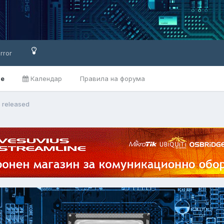
rror
ве
Календар
Правила на форума
5 released