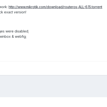
twork:
http://www.mikrotik.com/download/routeros-ALL-6.15.torrent
ck exact version!
ages were disabled;
 winbox & webfig;