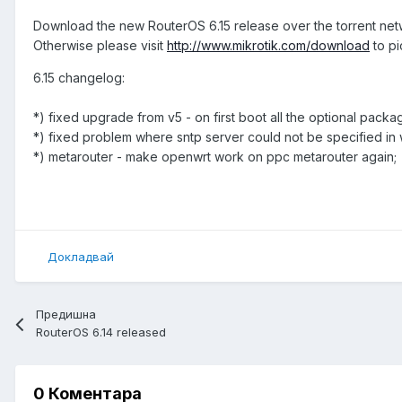
Download the new RouterOS 6.15 release over the torrent ne
Otherwise please visit
http://www.mikrotik.com/download
to pi
6.15 changelog:
*) fixed upgrade from v5 - on first boot all the optional pack
*) fixed problem where sntp server could not be specified in
*) metarouter - make openwrt work on ppc metarouter again;
Докладвай
Предишна
RouterOS 6.14 released
0 Коментара