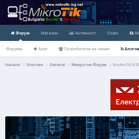
Форум
Магазин
Активност
Clubs
Mi
Форуми
Екип
Потребители на линия
Блого
Начало
Блогове
General
Микротик Форум
RouterOS 6.1