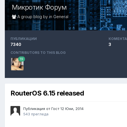
Микротик Форум
A group blog by in
General
ПУБЛИКАЦИИ
КОМЕНТА
7340
3
CONTRIBUTORS TO THIS BLOG
19
RouterOS 6.15 released
Публикация от Гост
12 Юни, 2014
543 прегледа