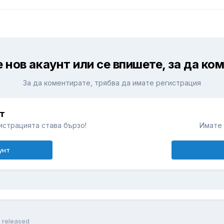
 нов акаунт или се впишете, за да ко
За да коментирате, трябва да имате регистрация
т
истрацията става бързо!
Имате 
унт
5 released