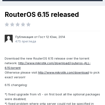
RouterOS 6.15 released
Публикация от Гост
12 Юни, 2014
475 прегледа
Download the new RouterOS 6.15 release over the torrent
network:
http://www.mikrotik.com/download/routeros-ALL-
6.15.torrent
Otherwise please visit
http://www.mikrotik.com/download
to pick
exact version!
6.15 changelog:
*) fixed upgrade from v5 - on first boot all the optional packages
were disabled;
*) fixed problem where sntp server could not be specified in