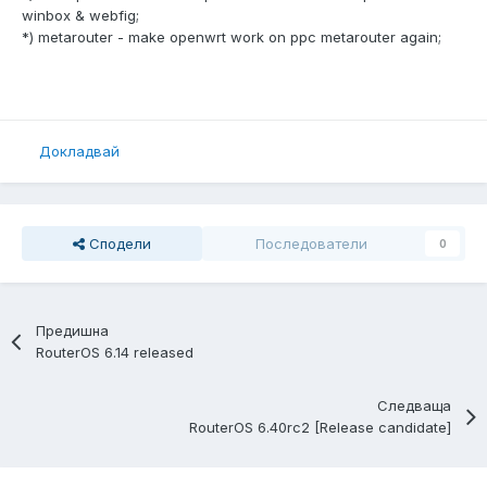
winbox & webfig;
*) metarouter - make openwrt work on ppc metarouter again;
Докладвай
Сподели
Последователи
0
Предишна
RouterOS 6.14 released
Следваща
RouterOS 6.40rc2 [Release candidate]