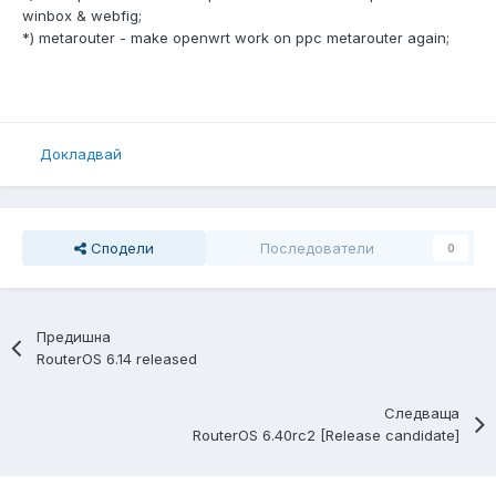
winbox & webfig;
*) metarouter - make openwrt work on ppc metarouter again;
Докладвай
Сподели
Последователи
0
Предишна
RouterOS 6.14 released
Следваща
RouterOS 6.40rc2 [Release candidate]