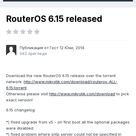
RouterOS 6.15 released
Публикация от Гост
12 Юни, 2014
542 прегледа
Download the new RouterOS 6.15 release over the torrent
network:
http://www.mikrotik.com/download/routeros-ALL-
6.15.torrent
Otherwise please visit
http://www.mikrotik.com/download
to pick
exact version!
6.15 changelog:
*) fixed upgrade from v5 - on first boot all the optional packages
were disabled;
*) fixed problem where sntp server could not be specified in