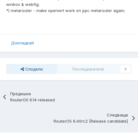
winbox & webfig;
*) metarouter - make openwrt work on ppc metarouter again;
Докладвай
Сподели
Последователи
0
Предишна
RouterOS 6.14 released
Следваща
RouterOS 6.40rc2 [Release candidate]