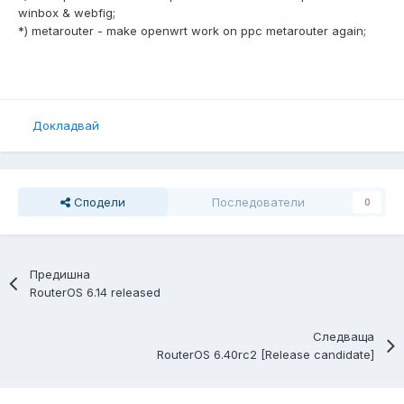
winbox & webfig;
*) metarouter - make openwrt work on ppc metarouter again;
Докладвай
Сподели
Последователи
0
Предишна
RouterOS 6.14 released
Следваща
RouterOS 6.40rc2 [Release candidate]