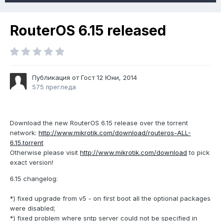
RouterOS 6.15 released
Публикация от Гост
12 Юни, 2014
575 прегледа
Download the new RouterOS 6.15 release over the torrent
network:
http://www.mikrotik.com/download/routeros-ALL-
6.15.torrent
Otherwise please visit
http://www.mikrotik.com/download
to pick
exact version!
6.15 changelog:
*) fixed upgrade from v5 - on first boot all the optional packages
were disabled;
*) fixed problem where sntp server could not be specified in