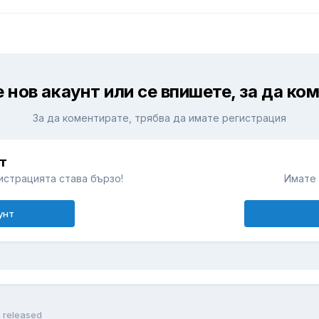
 нов акаунт или се впишете, за да ко
За да коментирате, трябва да имате регистрация
т
истрацията става бързо!
Имате 
унт
5 released