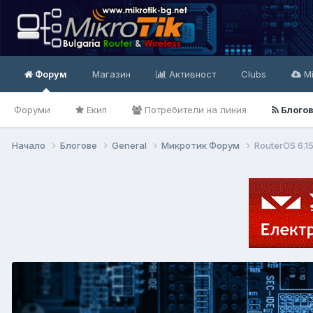
Форум
Магазин
Активност
Clubs
Mi
Форуми
Екип
Потребители на линия
Блого
Начало
Блогове
General
Микротик Форум
RouterOS 6.1