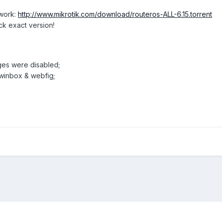
twork:
http://www.mikrotik.com/download/routeros-ALL-6.15.torrent
ck exact version!
ages were disabled;
 winbox & webfig;