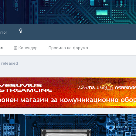
rror
ве
Календар
Правила на форума
5 released