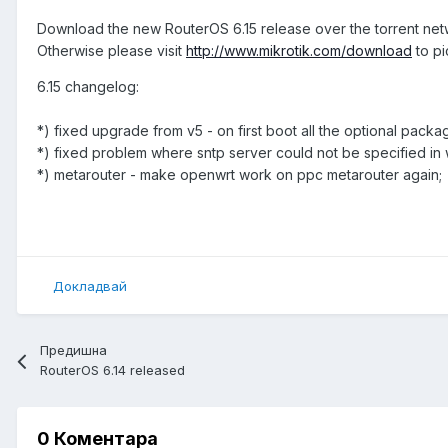
Download the new RouterOS 6.15 release over the torrent ne
Otherwise please visit
http://www.mikrotik.com/download
to pi
6.15 changelog:
*) fixed upgrade from v5 - on first boot all the optional pack
*) fixed problem where sntp server could not be specified in
*) metarouter - make openwrt work on ppc metarouter again;
Докладвай
Предишна
RouterOS 6.14 released
0 Коментара