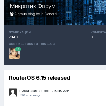
Микротик Форум
A group blog by in
General
ПУБЛИКАЦИИ
КОМЕНТА
7340
3
CONTRIBUTORS TO THIS BLOG
19
RouterOS 6.15 released
Публикация от Гост
12 Юни, 2014
596 прегледа