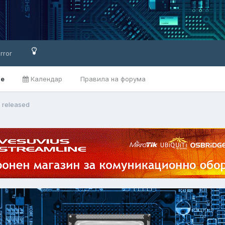
rror
ве
Календар
Правила на форума
5 released