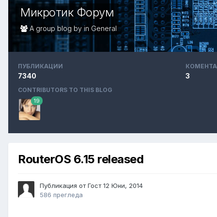
Микротик Форум
A group blog by in
General
ПУБЛИКАЦИИ
КОМЕНТА
7340
3
CONTRIBUTORS TO THIS BLOG
19
RouterOS 6.15 released
Публикация от Гост
12 Юни, 2014
586 прегледа