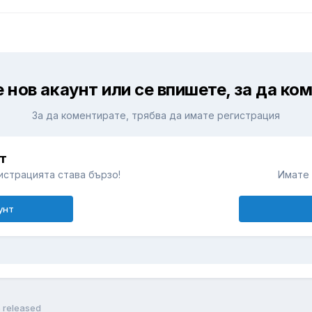
 нов акаунт или се впишете, за да ко
За да коментирате, трябва да имате регистрация
т
истрацията става бързо!
Имате 
унт
5 released