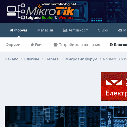
Форум
Магазин
Активност
Clubs
Mi
Форуми
Екип
Потребители на линия
Блого
Начало
Блогове
General
Микротик Форум
RouterOS 6.1