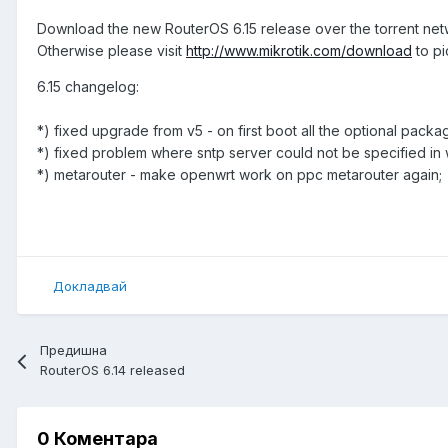
Download the new RouterOS 6.15 release over the torrent ne
Otherwise please visit
http://www.mikrotik.com/download
to pi
6.15 changelog:
*) fixed upgrade from v5 - on first boot all the optional pack
*) fixed problem where sntp server could not be specified in
*) metarouter - make openwrt work on ppc metarouter again;
Докладвай
Предишна
RouterOS 6.14 released
0 Коментара