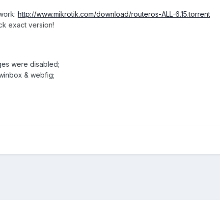
twork:
http://www.mikrotik.com/download/routeros-ALL-6.15.torrent
ck exact version!
ages were disabled;
 winbox & webfig;