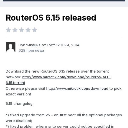
RouterOS 6.15 released
Публикация от Гост
12 Юни, 2014
628 прегледа
Download the new RouterOS 6.15 release over the torrent
network:
http://www.mikrotik.com/download/routeros-ALL-
6.15.torrent
Otherwise please visit
http://www.mikrotik.com/download
to pick
exact version!
6.15 changelog:
*) fixed upgrade from v5 - on first boot all the optional packages
were disabled;
*) fixed problem where sntp server could not be specified in