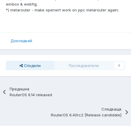
winbox & webfig;
*) metarouter - make openwrt work on ppc metarouter again;
Докладвай
Сподели
Последователи
0
Предишна
RouterOS 6.14 released
Следваща
RouterOS 6.40rc2 [Release candidate]