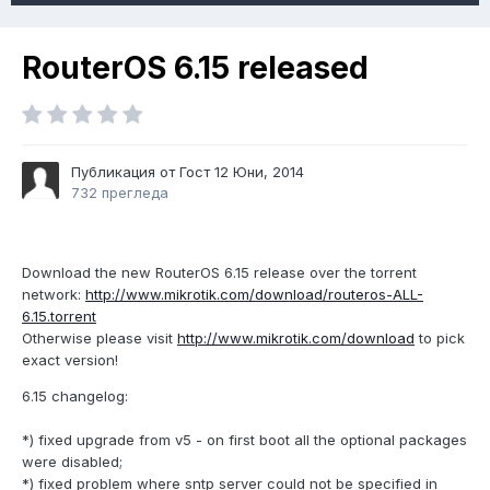
RouterOS 6.15 released
Публикация от Гост
12 Юни, 2014
732 прегледа
Download the new RouterOS 6.15 release over the torrent
network:
http://www.mikrotik.com/download/routeros-ALL-
6.15.torrent
Otherwise please visit
http://www.mikrotik.com/download
to pick
exact version!
6.15 changelog:
*) fixed upgrade from v5 - on first boot all the optional packages
were disabled;
*) fixed problem where sntp server could not be specified in