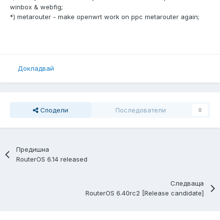
winbox & webfig;
*) metarouter - make openwrt work on ppc metarouter again;
Докладвай
Сподели
Последователи
0
Предишна
RouterOS 6.14 released
Следваща
RouterOS 6.40rc2 [Release candidate]