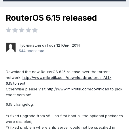
RouterOS 6.15 released
Публикация от Гост
12 Юни, 2014
544 прегледа
Download the new RouterOS 6.15 release over the torrent
network:
http://www.mikrotik.com/download/routeros-ALL-
6.15.torrent
Otherwise please visit
http://www.mikrotik.com/download
to pick
exact version!
6.15 changelog:
*) fixed upgrade from v5 - on first boot all the optional packages
were disabled;
*) fixed problem where sntp server could not be specified in