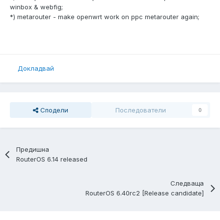
winbox & webfig;
*) metarouter - make openwrt work on ppc metarouter again;
Докладвай
Сподели
Последователи
0
Предишна
RouterOS 6.14 released
Следваща
RouterOS 6.40rc2 [Release candidate]